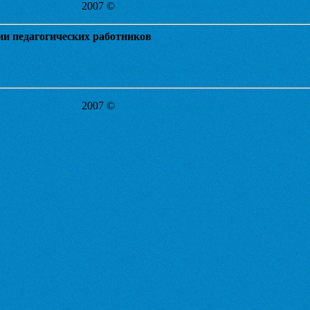
2007 ©
Английския язык в Балаково
и педагогических работников
Распечатать
Закрыть
2007 ©
Английския язык в Балаково