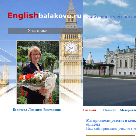
Сайт учителей англи
Участники
Бодичева Людмила Викторовна
Главная
Новости
Материал
Мы принимам участие в конк
06.11.2012
Наш сайт принимает участие в к