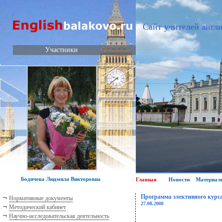
Сайт учителей англи
Участники
Бодичева Людмила Викторовна
Главная
Новости
Материал
¬
Программа элективного курс
Нормативные документы
27.08.2008
¬
Методический кабинет
¬
Научно-исследовательская деятельность