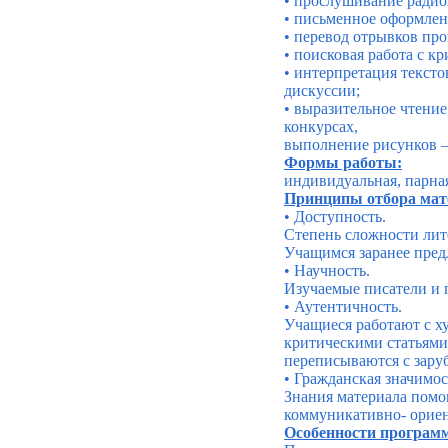
• прослушивание радио
• письменное оформлен
• перевод отрывков про
• поисковая работа с к
• интерпретация тексто
дискуссии;
•
выразительное чтение,
конкурсах,
выполнение рисунков –
Формы работы:
индивидуальная, парная
Принципы отбора мат
• Доступность.
Степень сложности лит
Учащимся заранее предл
• Научность.
Изучаемые писатели и 
• Аутентичность.
Учащиеся работают с 
критическими статьями
переписываются с зару
• Гражданская значимос
Знания материала помог
коммуникативно
- орие
Особенности програм