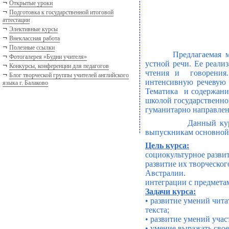
¬
Открытые уроки
¬
Подготовка к государственной итоговой
аттестации
¬
Элективные курсы
¬
Внеклассная работа
¬
Полезные ссылки
Предлагаемая 
¬
Фотогалерея «Будни учителя»
устной речи. Ее реали
¬
Конкурсы, конференции для педагогов
чтения и
говорения
¬
Блог творческой группы учителей английского
интенсивную речевую
языка г. Балаково
Тематика
и содержани
школой государственно
гуманитарн
o
направле
Данный ку
выпускникам основной 
Цель курса:
социокультурное
развит
развитие их творческо
Австралии
.
и
нтеграции с предмета
Задачи курса:
• развитие умений чит
текста;
• развитие умений учас
• умение выражать сво