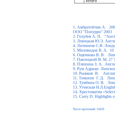
Итого
1.
Амбратейчик
А.
200
ООО ”Попурри” 2003
2.
Голубев
А. П.
“Англ
3. Левицкая Ю.Э. Англи
4. Литвинов С.В.
Лонд
5. Миловидов В. А.
10
6.
Ощенкова
В. В.
Лин
7.
Павлоцкий
В. М. 27
8.
Плюхина
З. А.
Англи
9.
Рум
Адриан
Лингвос
10. Рыжков
В.
Англи
11.
Томахин
Г. Д.
Лин
12.
Тумбина
О. В.
Лек
13.
Утевская
Н
.
Л
.Englis
14.
Хрестоматия
«Select
15.
Curry D. Highlights o
Число прочтений: 14426