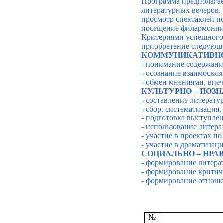
Программа предполагае
литературных вечеров,
просмотр спектаклей п
посещение филармонии
Критериями успешного 
приобретение следую
КОММУНИКАТИВН
- понимание содержан
- осознание взаимосвяз
- обмен мнениями, впе
КУЛЬТУРНО – ПОЗ
- составление литерату
- сбор, систематизация
- подготовка выступле
- использование литера
- участие в проектах п
- участие в драматизац
СОЦИАЛЬНО – НРА
- формирование литера
- формирование критич
- формирование отноше
№