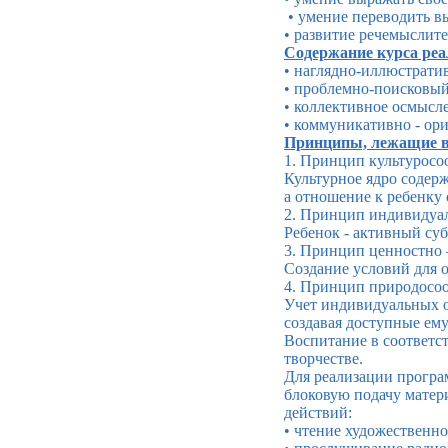
• умение переводить в
• развитие речемыслит
Содержание курса реа
• наглядно-иллюстрати
• проблемно-поисковый
• коллективное осмысл
•
коммуникативно
- ор
Принципы, лежащие в 
1. Принцип
культуросо
Культурное ядро содер
а отношение к ребенку 
2. Принцип индивидуал
Ребенок - активный суб
3. Принцип
ценностно
Создание условий для 
4. Принцип
природосоо
Учет индивидуальных ос
создавая доступные ему
Воспитание в соответс
творчестве.
Для реализации програ
блоковую подачу матер
действий:
• чтение художественн