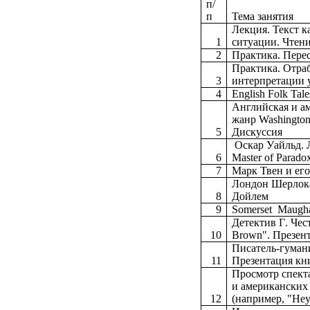
п
/
п
Тема занятия
Лекция. Текст 
1
ситуации. Чтени
2
Практика. Пере
Практика. Отраб
3
интерпретации 
4
English Folk
Tale
Английская и а
жанр
Washingto
5
Дискуссия
Оскар
Уайльд
.
6
Master of
Parado
7
Марк Твен и его
Лондон Шерлока
8
Дойлем
9
Somerset
Maugh
Детектив
Г
.
Чес
10
Brown".
Презен
Писатель
-
гуман
11
Презентация кн
Просмотр спект
и американских
12
(например, "Не