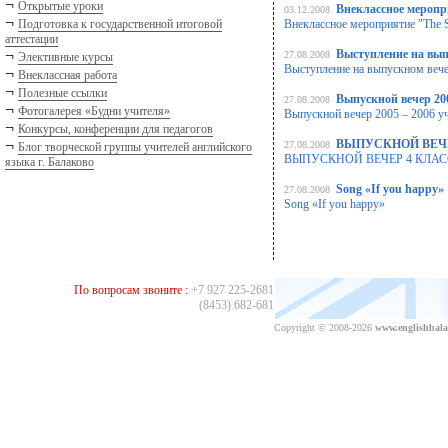
¬
Открытые уроки
Внеклассное меропр
03.12.2008
¬
Подготовка к государственной итоговой
Внеклассное мероприятие "The 
аттестации
¬
Выступление на выпу
27.08.2008
Элективные курсы
Выступление на выпускном вечер
¬
Внеклассная работа
¬
Полезные ссылки
Выпускной вечер 200
27.08.2008
¬
Фотогалерея «Будни учителя»
Выпускной вечер 2005 – 2006 у
¬
Конкурсы, конференции для педагогов
¬
ВЫПУСКНОЙ ВЕЧЕР 
27.08.2008
Блог творческой группы учителей английского
ВЫПУСКНОЙ ВЕЧЕР 4 КЛАСС 
языка г. Балаково
Song «If you happy»
27.08.2008
Song «If you happy»
По вопросам звоните :
+7 927 225-2681
(8453) 682-681
Copyright © 2008-2026
www.englishbala