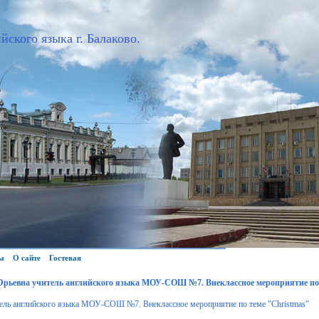
йского языка г. Балаково.
ы
О сайте
Гостевая
рьевна учитель английского языка МОУ-СОШ №7. Внеклассное мероприятие по 
ель английского языка МОУ-СОШ №7. Внеклассное мероприятие по теме "Christmas"