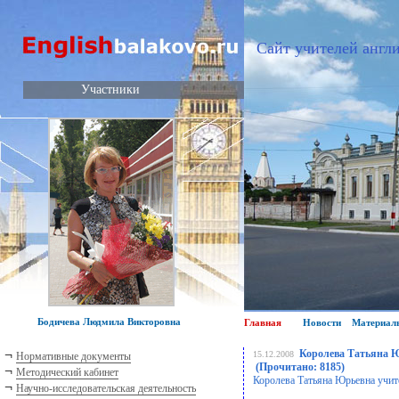
Сайт учителей англи
Участники
Бодичева Людмила Викторовна
Главная
Новости
Материал
¬
Королева Татьяна Ю
15.12.2008
Нормативные документы
(Прочитано: 8185)
¬
Методический кабинет
Королева Татьяна Юрьевна учит
¬
Научно-исследовательская деятельность