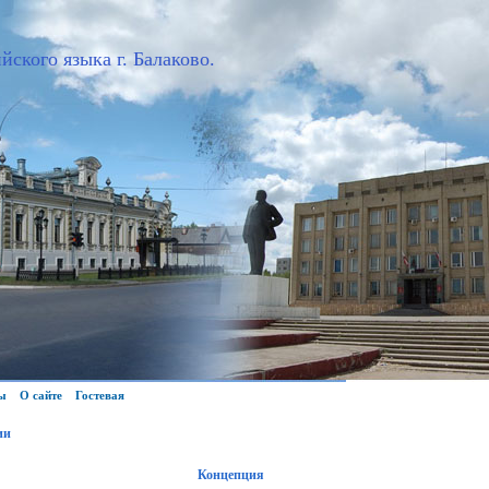
йского языка г. Балаково.
ы
О сайте
Гостевая
ии
Концепция