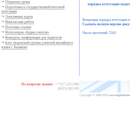
¬
Открытые уроки
порядка аттестации педа
¬
Подготовка к государственной итоговой
аттестации
¬
Элективные курсы
Концепция порядка аттестации 
¬
Внеклассная работа
Скачать полную версию доку
¬
Полезные ссылки
¬
Фотогалерея «Будни учителя»
Число прочтений: 5343
¬
Конкурсы, конференции для педагогов
¬
Блог творческой группы учителей английского
языка г. Балаково
По вопросам звоните :
+7 927 225-2681
(8453) 682-681
Copyright © 2008-2026
www.englishbala