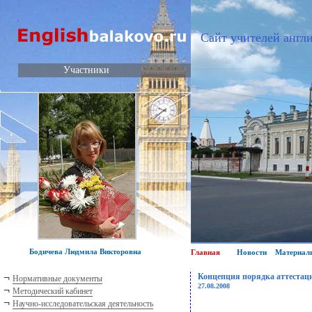
Сайт учителей англи
Участники
Бодичева Людмила Викторовна
Главная
Новости
Материал
¬
Концепция порядка аттестац
Нормативные документы
27.08.2008
¬
Методический кабинет
¬
Научно-исследовательская деятельность