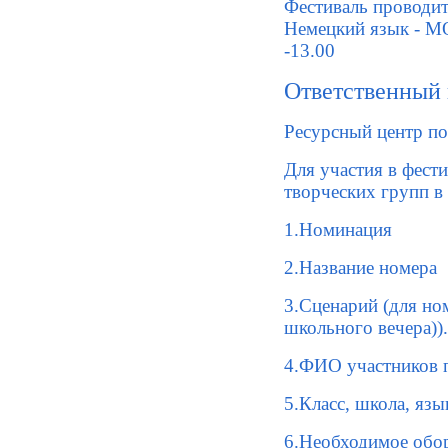
Фестиваль проводи
Немецкий язык - 
-13.00
Ответственный
Ресурсный центр п
Для участия в фест
творческих групп в
1.Номинация
2.Название номера
3.
Сценарий (для но
школьного вечера)).
4
.ФИО участников 
5.
Класс, школа, язы
6.Необходимое обо