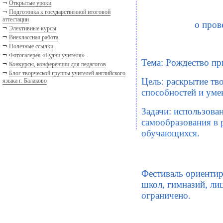
¬
Открытые уроки
¬
Подготовка к государственной итоговой
аттестации
о пров
¬
Элективные курсы
¬
Внеклассная работа
¬
Полезные ссылки
¬
Фотогалерея «Будни учителя»
Тема: Рождество пр
¬
Конкурсы, конференции для педагогов
¬
Блог творческой группы учителей английского
Цель: раскрытие тв
языка г. Балаково
способностей и уме
Задачи: использова
самообразования в 
обучающихся.
Фестиваль ориентир
школ, гимназий, ли
ограничено.