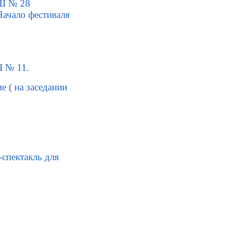
ОШ № 28
чало фестиваля
Ш № 11
.
е ( на заседании
спектакль для