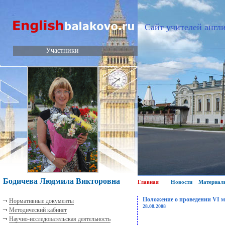
Сайт учителей англи
Участники
Бодичева Людмила Викторовна
Главная
Новости
Материал
¬
Положение о проведении VI м
Нормативные документы
28.08.2008
¬
Методический кабинет
¬
Научно-исследовательская деятельность