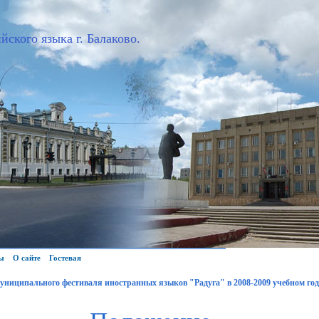
йского языка г. Балаково.
ы
О сайте
Гостевая
униципального фестиваля иностранных языков "Радуга" в 2008-2009 учебном год