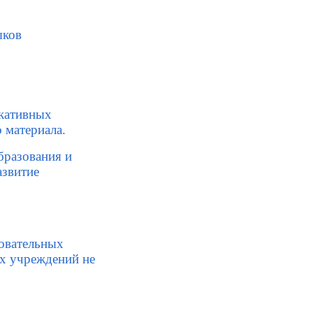
ыков
икативных
 материала.
бразования и
азвитие
зовательных
ых учреждений не