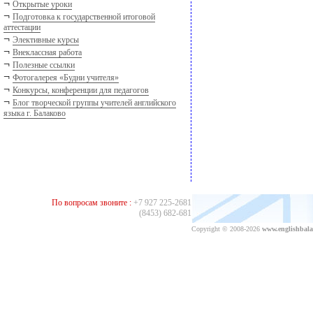
¬
Открытые уроки
¬
Подготовка к государственной итоговой
аттестации
¬
Элективные курсы
¬
Внеклассная работа
¬
Полезные ссылки
¬
Фотогалерея «Будни учителя»
¬
Конкурсы, конференции для педагогов
¬
Блог творческой группы учителей английского
языка г. Балаково
По вопросам звоните :
+7 927 225-2681
(8453) 682-681
Copyright © 2008-2026
www.englishbala