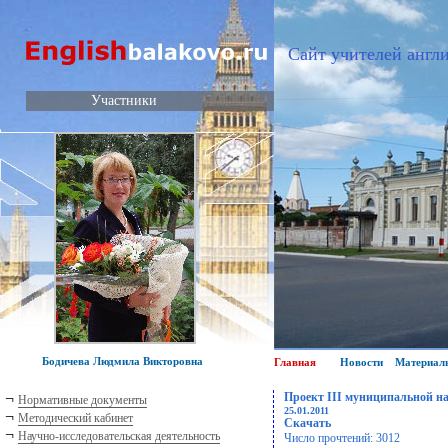
Сайт учителей англи
Участники
Бодичева Людмила Викторовна
Главная
Новости
Материал
¬
Проект III муниципальной н
Нормативные документы
25.01.2011
¬
Методический кабинет
Скачать
¬
Научно-исследовательская деятельность
Число прочтений: 3012