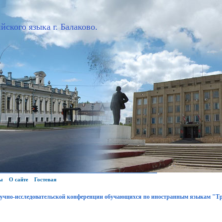
йского языка г. Балаково.
ы
О сайте
Гостевая
аучно-исследовательской конференции обучающихся по иностранным языкам "Т