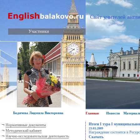
Сайт учителей англи
Участники
Бодичева Людмила Викторовна
Главная
Новости
Материал
¬
Итоги I тура I муниципально
Нормативные документы
23.03.2009
¬
Методический кабинет
Награждение состоится в Ресу
¬
Научно-исследовательская деятельность
Скачать