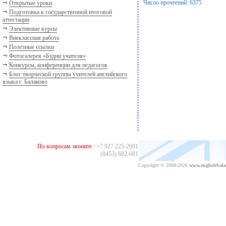
¬
Число прочтений: 6375
Открытые уроки
¬
Подготовка к государственной итоговой
аттестации
¬
Элективные курсы
¬
Внеклассная работа
¬
Полезные ссылки
¬
Фотогалерея «Будни учителя»
¬
Конкурсы, конференции для педагогов
¬
Блог творческой группы учителей английского
языка г. Балаково
По вопросам звоните :
+7 927 225-2681
(8453) 682-681
Copyright © 2008-2026
www.englishbala