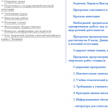
¬
Открытые уроки
Бодичева Людмила Виктор
¬
Подготовка к государственной итоговой
аттестации
Программа элективного ку
¬
Элективные курсы
Краткая аннотация
¬
Внеклассная работа
¬
Полезные ссылки
Необходимой предпосылк
¬
одновременная работа над ус
Фотогалерея «Будни учителя»
вида речевой деятельности.
¬
Конкурсы, конференции для педагогов
¬
Блог творческой группы учителей английского
Программа предназначена
языка г. Балаково
рассчитана на 8 часов. Данн
к итоговой аттестации.
Содержит новые знания, 
Программа предусматрива
творческих работ учащихся.
Содержание программы:
1. Пояснительная записка
2. Учебно-тематический п
3. Требования к умениям 
4. Критерии оценки письм
5. Информационное обеспе
- литература для учителя