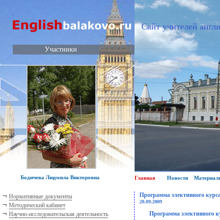
Сайт учителей англи
Участники
Бодичева Людмила Викторовна
Главная
Новости
Материал
¬
Программа элективного курс
Нормативные документы
20.09.2009
¬
Методический кабинет
¬
Программа элективного ку
Научно-исследовательская деятельность