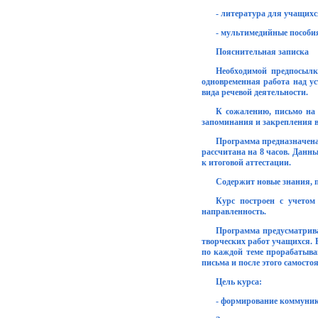
- литература для учащихс
- мультимедийные пособи
Пояснительная записка
Необходимой предпосылк
одновременная работа над ус
вида речевой деятельности.
К сожалению, письмо на у
запоминания и закрепления в
Программа предназначена
рассчитана на 8 часов. Данн
к итоговой аттестации.
Содержит новые знания, 
Курс построен с учето
направленность.
Программа предусматрива
творческих работ учащихся. 
по каждой теме прорабатыва
письма и после этого самост
Цель курса:
- формирование коммуник